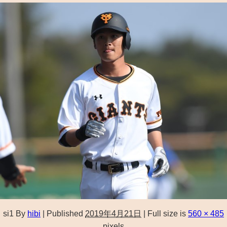
si1
By
hibi
|
Published
2019年4月21日
|
Full size is
560 × 485
pixels