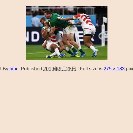
1
By
hibi
|
Published
2019年9月28日
|
Full size is
275 × 183
pix