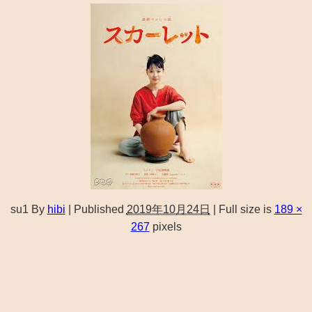
su1
By
hibi
|
Published
2019年10月24日
|
Full size is
189 ×
267
pixels