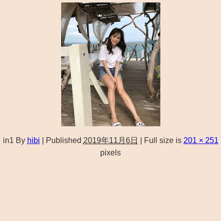
in1
By
hibi
|
Published
2019年11月6日
|
Full size is
201 × 251
pixels