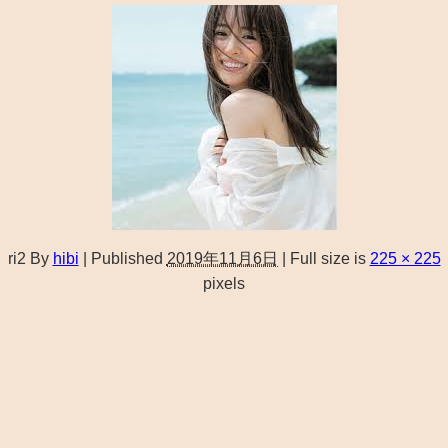
ri2
By
hibi
|
Published
2019年11月6日
|
Full size is
225 × 225
pixels