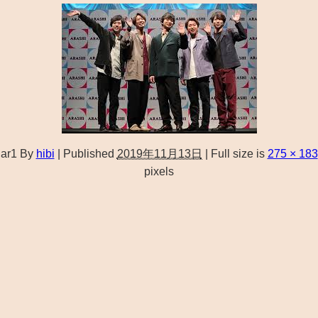
ar1
By
hibi
|
Published
2019年11月13日
|
Full size is
275 × 183
pixels