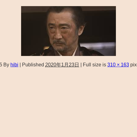
5
By
hibi
|
Published
2020年1月23日
|
Full size is
310 × 163
pix