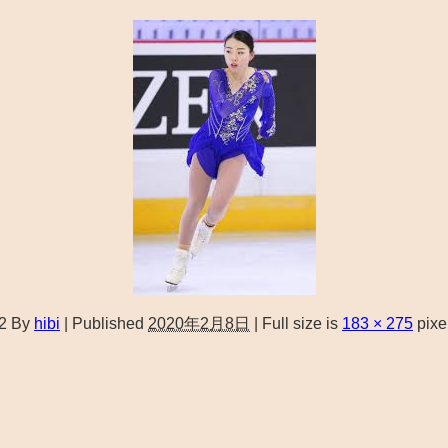
i2
By
hibi
|
Published
2020年2月8日
|
Full size is
183 × 275
pixe