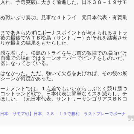
に入れ、予選突破に大きく前進した。日本３８－１９サモ
がぬ戦いぶり奏功」見事な４トライ 元日本代表・有賀剛
後まであきらめずにボーナスポイントが与えられる４トラ
最後の最後でＷＴＢ松島（サントリー）がそれを結実させ
ぶりが最高の結果をもたらした。
定感を増した。松島のトライを生む前の敵陣での場面だけ
の自陣での場面ではターンオーバーでピンチをしのいだ。
武器になってきている。
スはなかった。ただ、強いて欠点をあげれば、その後の展
るシーンが何度かあった。
トーナメントでは、１点差でもいいからしぶとく競り勝つ
スコットランド戦で、日本代表は簡単なミスを減らし、チ
てほしい。（元日本代表、サントリーサンゴリアスＢＫコ
 日本－サモア戦】日本、３８－１９で勝利 ラストプレーでボーナ