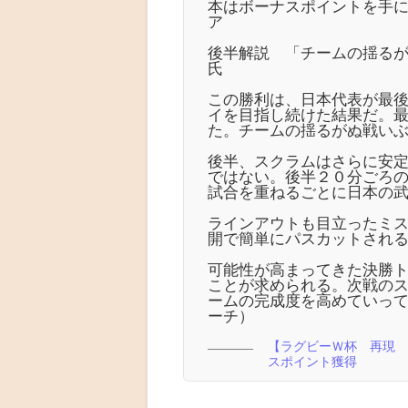
本はボーナスポイントを手
ア
後半解説 「チームの揺る
氏
この勝利は、日本代表が最
イを目指し続けた結果だ。
た。チームの揺るがぬ戦い
後半、スクラムはさらに安
ではない。後半２０分ごろ
試合を重ねるごとに日本の
ラインアウトも目立ったミ
開で簡単にパスカットされ
可能性が高まってきた決勝
ことが求められる。次戦の
ームの完成度を高めていっ
ーチ）
【ラグビーＷ杯 再現
スポイント獲得