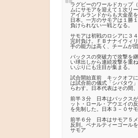
ラグビーのワールドカップ
ムにサモアを迎えて１次リ
アイルランドからも大金星
日本。一方のサモアは１勝
負けられない一戦となる。
サモアは初戦のロシアに３
完封負け。ＦＢナナイウィ
手の能力は高く、チームが
バックスの突破力で攻撃を
い球出しから連続攻撃を重
いぶりにも注目が集まる。
試合開始直前 キックオフ
は試合前の儀式「シバタウ
らわす。日本代表はその間
前半３分 日本はバックス
ット・ロール・アウエイの
を先制した。日本３－０サ
前半６分 日本はサモア５
反則。ペナルティーゴールを
サモア