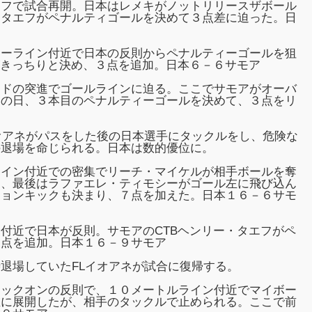
オフで試合再開。日本はレメキがノットリリースザボール
・タエフがペナルティゴールを決めて３点差に迫った。日
ターライン付近で日本の反則からペナルティーゴールを狙
がきっちりと決め、３点を追加。日本６－６サモア
ードの突進でゴールラインに迫る。ここでサモアがオーバ
この日、３本目のペナルティーゴールを決めて、３点をリ
ア
オアネがパスをした後の日本選手にタックルをし、危険な
の退場を命じられる。日本は数的優位に。
ライン付近での密集でリーチ・マイケルが相手ボールを奪
て、最後はラファエレ・ティモシーがゴール左に飛び込ん
ジョンキックも決まり、７点を加えた。日本１６－６サモ
付近で日本が反則。サモアのCTBヘンリー・タエフがペ
３点を追加。日本１６－９サモア
退場していたFLイオアネが試合に復帰する。
ノックオンの反則で、１０メートルライン付近でマイボー
左に展開したが、相手のタックルで止められる。ここで前