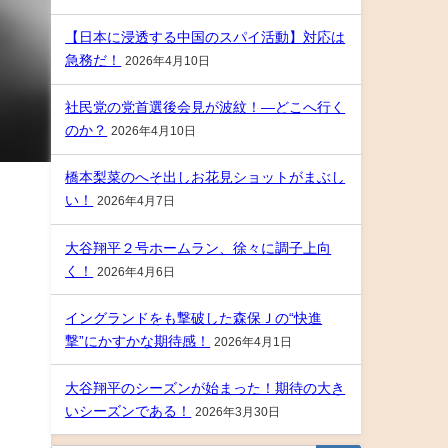
【日本に浸透する中国のスパイ活動】対応は
急務だ！
2026年4月10日
社民党の党首選後会見が波紋！―どこへ行く
のか？
2026年4月10日
橋本梨菜のへそ出しお花見ショットがまぶし
い！
2026年4月7日
大谷翔平２号ホームラン、徐々に調子上向
く！
2026年4月6日
イングランドをも撃破した森保Ｊの“快進
撃”にかすかな期待感！
2026年4月1日
大谷翔平のシーズンが始まった！期待の大き
いシーズンである！
2026年3月30日