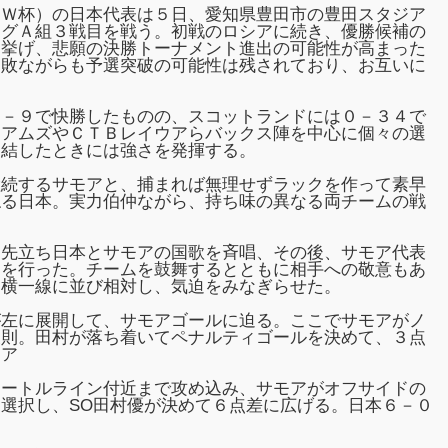
（Ｗ杯）の日本代表は５日、愛知県豊田市の豊田スタジア
ーグＡ組３戦目を戦う。初戦のロシアに続き、優勝候補の
を挙げ、悲願の決勝トーナメント進出の可能性が高まった
１敗ながらも予選突破の可能性は残されており、お互いに
４－９で快勝したものの、スコットランドには０－３４で
リアムズやＣＴＢレイウアらバックス陣を中心に個々の選
団結したときには強さを発揮する。
継続するサモアと、捕まれば無理せずラックを作って素早
ねる日本。実力伯仲ながら、持ち味の異なる両チームの戦
に先立ち日本とサモアの国歌を斉唱、その後、サモア代表
」を行った。チームを鼓舞するとともに相手への敬意もあ
、横一線に並び相対し、気迫をみなぎらせた。
が左に展開して、サモアゴールに迫る。ここでサモアがノ
反則。田村が落ち着いてペナルティゴールを決めて、３点
モア
メートルライン付近まで攻め込み、サモアがオフサイドの
選択し、SO田村優が決めて６点差に広げる。日本６－０