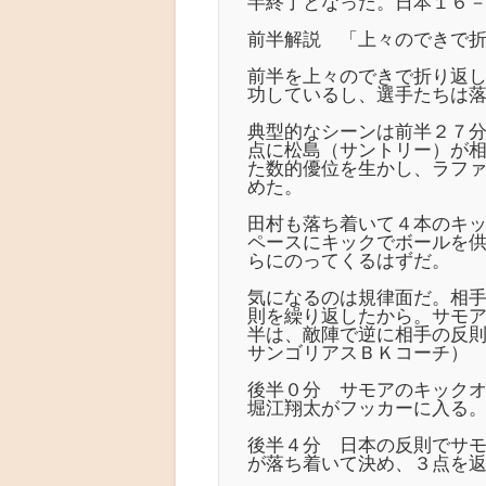
半終了となった。日本１６
前半解説 「上々のできで
前半を上々のできで折り返
功しているし、選手たちは
典型的なシーンは前半２７
点に松島（サントリー）が
た数的優位を生かし、ラフ
めた。
田村も落ち着いて４本のキ
ペースにキックでボールを
らにのってくるはずだ。
気になるのは規律面だ。相
則を繰り返したから。サモ
半は、敵陣で逆に相手の反
サンゴリアスＢＫコーチ）
後半０分 サモアのキック
堀江翔太がフッカーに入る
後半４分 日本の反則でサモ
が落ち着いて決め、３点を