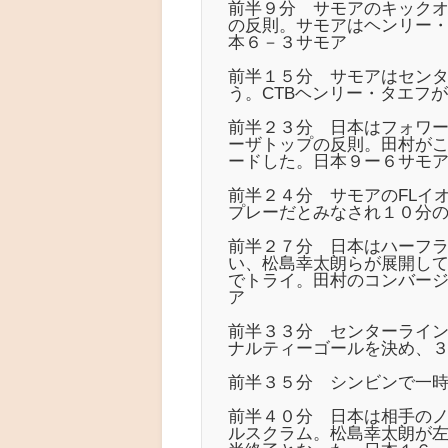
前半９分 サモアのキック
の反則。サモアはヘンリー
本６－３サモア
前半１５分 サモアはセン
う。CTBヘンリー・タエフ
前半２３分 日本はフォワ
ーザトップの反則。田村が
ードした。日本９ー６サモ
前半２４分 サモアのFLイ
プレーだとみなされ１０分
前半２７分 日本はハーフ
い、松島幸太朗らが展開し
でトライ。田村のコンバー
ア
前半３３分 センターライン
ナルティーゴールを決め、
前半３５分 シンビンで一時
前半４０分 日本は相手の
ルスクラム。松島幸太朗が