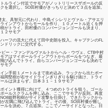
ートルライン付近でサモアがノットリリースザボールの反
クを選択し、SO田村優がきっちりと決めて３点を追加。
啓太、具智元に代わり、中島イシレリとヴァル・アサエリ
ルラインアウトからモールを作り、１０メートル近くを押
和樹がトライ。田村優のコンバージョンゴールも決まり、
－１２サモア
ハーフの流大に代えて田中史朗を投入。キャプテンのFL
ヘンドリックに交代する。
ンピー・ファンデルヴァルトからヘル・ウヴェ、CTB中村
サモアはマイボールラインアウトからボールをつなぎ、最
が飛び込んでトライ。自らコンバージョンゴールも決めて
９サモア
ライン手前１メートルまで攻め込み、ラックから出たボー
は福岡堅樹が右サイドラインぎりぎりを駆け抜け、トライ
ゴールは決まらず。日本３１－１９サモア
スポイント獲得に向けて、４つめのトライを狙う。ゴール
イボールスクラムを押し込み、ここでサモアが反則。再度
NO8姫野和樹がサイド攻撃を仕掛け、できたラックから
朗が左隅に飛び込んでトライ。その後、SO田村優が難し
ゴールを決め、７点追加。ここでノーサイドとなった。日