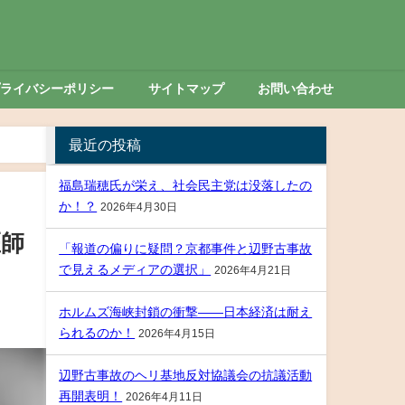
プライバシーポリシー
サイトマップ
お問い合わせ
最近の投稿
福島瑞穂氏が栄え、社会民主党は没落したの
か！？
2026年4月30日
医師
「報道の偏りに疑問？京都事件と辺野古事故
で見えるメディアの選択」
2026年4月21日
ホルムズ海峡封鎖の衝撃――日本経済は耐え
られるのか！
2026年4月15日
辺野古事故のヘリ基地反対協議会の抗議活動
再開表明！
2026年4月11日