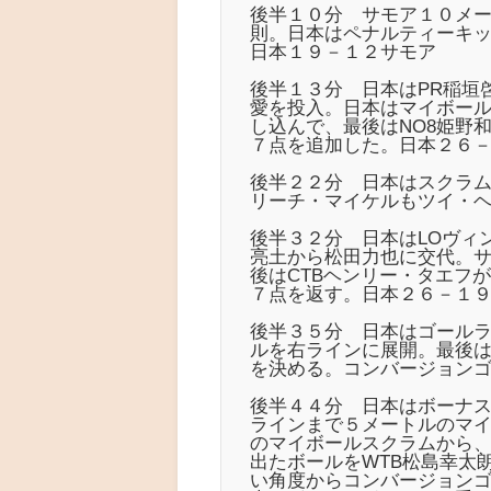
後半１０分 サモア１０メ
則。日本はペナルティーキッ
日本１９－１２サモア
後半１３分 日本はPR稲垣
愛を投入。日本はマイボー
し込んで、最後はNO8姫野
７点を追加した。日本２６
後半２２分 日本はスクラム
リーチ・マイケルもツイ・
後半３２分 日本はLOヴィ
亮土から松田力也に交代。
後はCTBヘンリー・タエフ
７点を返す。日本２６－１
後半３５分 日本はゴール
ルを右ラインに展開。最後
を決める。コンバージョン
後半４４分 日本はボーナ
ラインまで５メートルのマ
のマイボールスクラムから、
出たボールをWTB松島幸太
い角度からコンバージョン