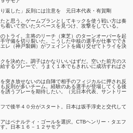
－９サモア
折り返した」反則には注意を 元日本代表・有賀剛
したと思う。ゲームプランとしてキックを使う戦い方は奏
落ち着いて空いたスペースを見つけ、攻撃をしている。
分のトライ。主将のリーチ（東芝）のターンオーバーを起
相手守備を切り裂いた。こうした中核の選手が仕事ででき
ァエレ（神戸製鋼）がフェイントを織り交ぜてトライを決
ックを決めた。調子はかなりいいはずだ。空いた前方のス
供給するプレーで、うまく１本でもきれいに成功すればさ
手を突き放せないのは自陣で相手のフィジカルに押され反
アも反則が多いチーム。経験のある選手が登場してくる後
則を誘うプレーを期待したい。（元日本代表、サントリー
オフで後半４０分がスタート。日本は坂手淳史と交代して
。
アはペナルティ・ゴールを選択。CTBヘンリー・タエフ
返す。日本１６－１２サモア