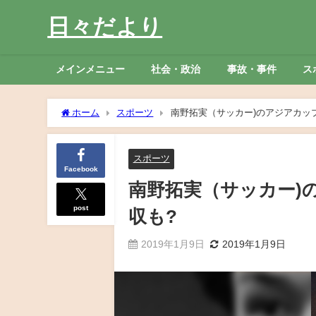
日々だより
メインメニュー
社会・政治
事故・事件
ス
ホーム
スポーツ
南野拓実（サッカー)のアジアカップ
スポーツ
Facebook
南野拓実（サッカー)
post
収も?
2019年1月9日
2019年1月9日