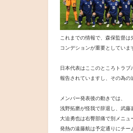
これまでの情報で、森保監督は
コンデションが重要としていま
日本代表はここのところトラブ
報告されていますし、その為の
メンバー発表後の動きでは、
浅野拓磨が怪我で辞退し、武藤
大迫勇也は右臀部痛で別メニュ
発熱の遠藤航は予定通りにチー