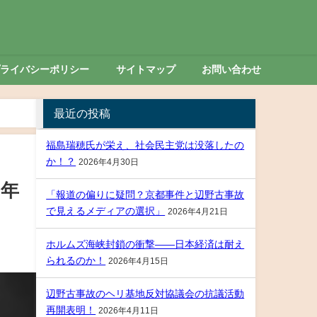
プライバシーポリシー
サイトマップ
お問い合わせ
最近の投稿
福島瑞穂氏が栄え、社会民主党は没落したの
か！？
2026年4月30日
や年
「報道の偏りに疑問？京都事件と辺野古事故
で見えるメディアの選択」
2026年4月21日
ホルムズ海峡封鎖の衝撃――日本経済は耐え
られるのか！
2026年4月15日
辺野古事故のヘリ基地反対協議会の抗議活動
再開表明！
2026年4月11日