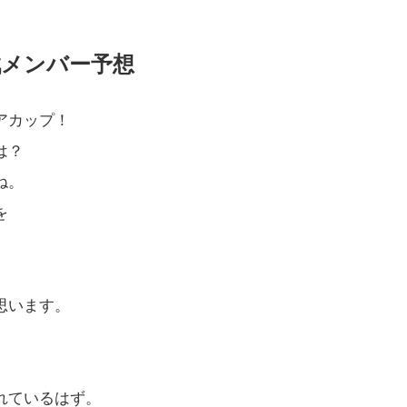
メンバー予想
アカップ！
は？
ね。
を
思います。
れているはず。