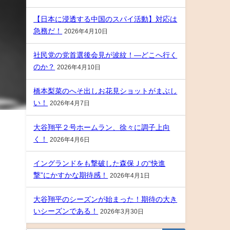
【日本に浸透する中国のスパイ活動】対応は
急務だ！
2026年4月10日
社民党の党首選後会見が波紋！―どこへ行く
のか？
2026年4月10日
橋本梨菜のへそ出しお花見ショットがまぶし
い！
2026年4月7日
大谷翔平２号ホームラン、徐々に調子上向
く！
2026年4月6日
イングランドをも撃破した森保Ｊの“快進
撃”にかすかな期待感！
2026年4月1日
大谷翔平のシーズンが始まった！期待の大き
いシーズンである！
2026年3月30日