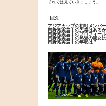
それでは見ていきましょう。
目次
アジアカップの初戦メンバ
南野拓実選手の先発はある
南野拓実選手のプロフィー
南野拓実選手の熱愛の彼女
南野拓実選手の年収は？