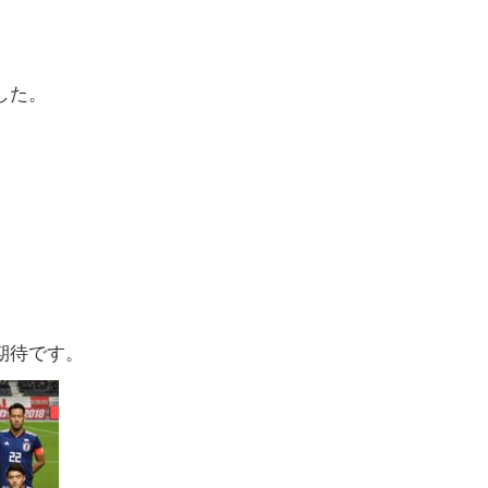
した。
。
期待です。