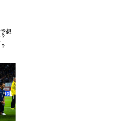
ー予想
か？
ル
は？