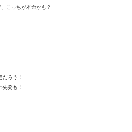
ので、こっちが本命かも？
定だろう！
の先発も！