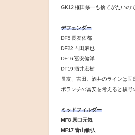
GK12 権田修一も捨てがたい
デフェンダー
DF5 長友佑都
DF22 吉田麻也
DF16 冨安健洋
DF19 酒井宏樹
長友、吉田、酒井のラインは固
ボランチの冨安を考えると槇野
ミッドフィルダー
MF8 原口元気
MF17 青山敏弘