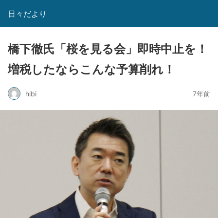
日々だより
橋下徹氏「桜を見る会」即時中止を！
増税したならこんな予算削れ！
hibi
7年前