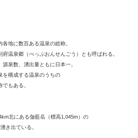
内各地に数百ある温泉の総称。
別府温泉郷（べっぷおんせんごう）とも呼ばれる。
、源泉数、湧出量ともに日本一。
泉を構成する温泉のうちの
称でもある。
4km北にある伽藍岳（標高1,045m）の
が湧き出ている。