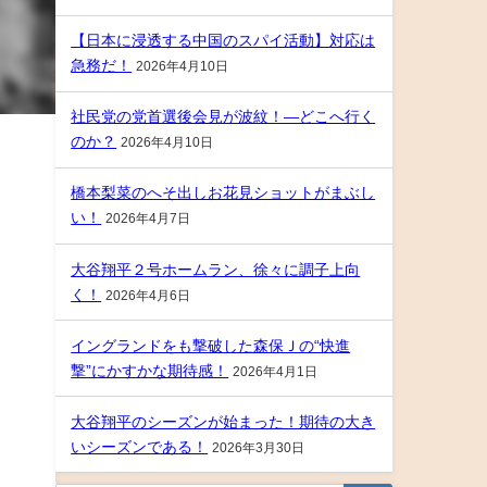
【日本に浸透する中国のスパイ活動】対応は
急務だ！
2026年4月10日
社民党の党首選後会見が波紋！―どこへ行く
のか？
2026年4月10日
橋本梨菜のへそ出しお花見ショットがまぶし
い！
2026年4月7日
大谷翔平２号ホームラン、徐々に調子上向
く！
2026年4月6日
イングランドをも撃破した森保Ｊの“快進
撃”にかすかな期待感！
2026年4月1日
大谷翔平のシーズンが始まった！期待の大き
いシーズンである！
2026年3月30日