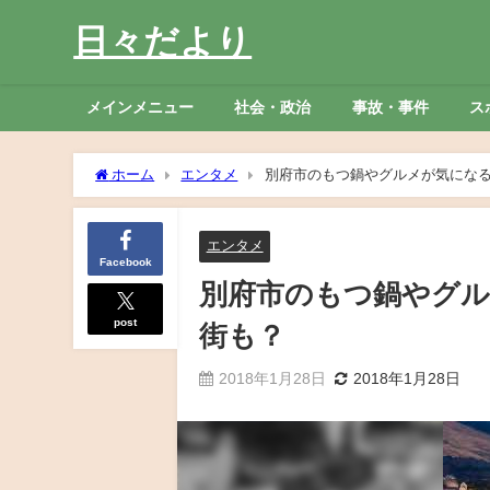
日々だより
メインメニュー
社会・政治
事故・事件
ス
ホーム
エンタメ
別府市のもつ鍋やグルメが気にな
エンタメ
Facebook
別府市のもつ鍋やグ
post
街も？
2018年1月28日
2018年1月28日