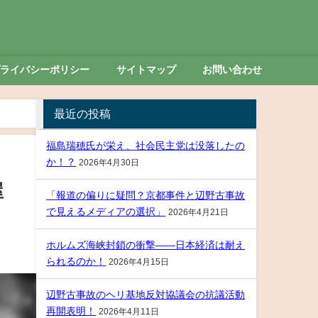
プライバシーポリシー
サイトマップ
お問い合わせ
最近の投稿
福島瑞穂氏が栄え、社会民主党は没落したの
か！？
2026年4月30日
屋
「報道の偏りに疑問？京都事件と辺野古事故
で見えるメディアの選択」
2026年4月21日
ホルムズ海峡封鎖の衝撃――日本経済は耐え
られるのか！
2026年4月15日
辺野古事故のヘリ基地反対協議会の抗議活動
再開表明！
2026年4月11日