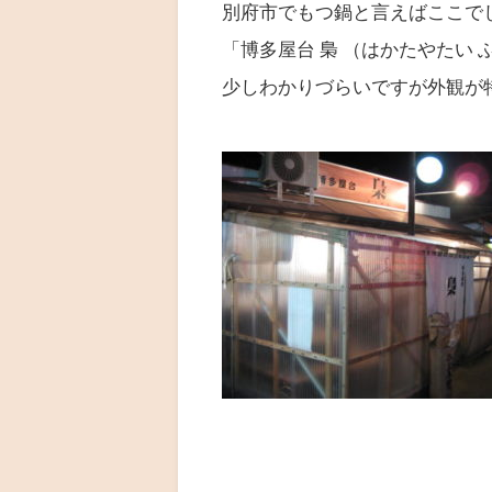
別府市でもつ鍋と言えばここで
「博多屋台 梟 （はかたやたい 
少しわかりづらいですが外観が