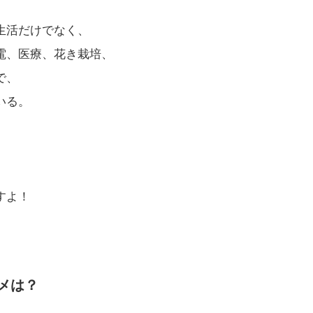
生活だけでなく、
電、医療、花き栽培、
で、
いる。
すよ！
メは？