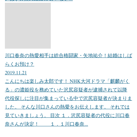
川口春奈の熱愛相手は総合格闘家・矢地祐介！結婚はしば
らくお預け？
2019.11.21
こんにちは楽しみ太郎です！ NHK大河ドラマ「麒麟がく
る」の濃姫役を務めていた沢尻容疑者が逮捕されて以降
代役探しに注目が集まっている中で沢尻容疑者が決まりま
した。 そんな川口さんの熱愛をお伝えします。 それでは
見ていきましょう。 目次 １．沢尻容疑者の代役に川口春
奈さんが決定！ １．１川口春奈...