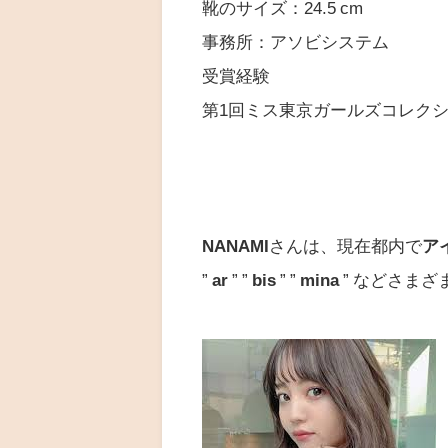
靴のサイズ：24.5 cm
事務所：アソビシステム
受賞経験
第1回ミス東京ガールズコレクシ
NANAMI
さんは、現在都内で
ア
”
ar
” ”
bis
” ”
mina
” などさま