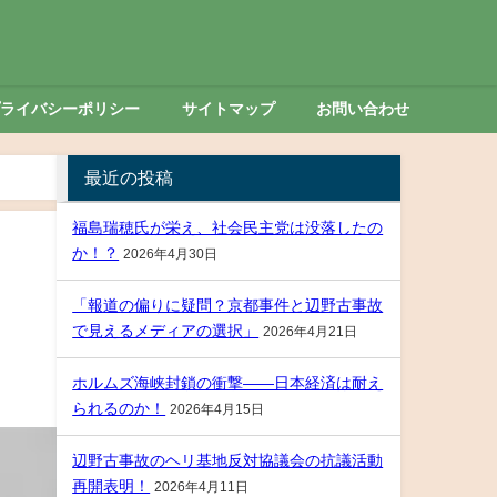
プライバシーポリシー
サイトマップ
お問い合わせ
最近の投稿
福島瑞穂氏が栄え、社会民主党は没落したの
か！？
2026年4月30日
「報道の偏りに疑問？京都事件と辺野古事故
で見えるメディアの選択」
2026年4月21日
ホルムズ海峡封鎖の衝撃――日本経済は耐え
られるのか！
2026年4月15日
辺野古事故のヘリ基地反対協議会の抗議活動
再開表明！
2026年4月11日