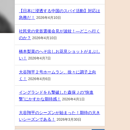
【日本に浸透する中国のスパイ活動】対応は
急務だ！
2026年4月10日
社民党の党首選後会見が波紋！―どこへ行く
のか？
2026年4月10日
橋本梨菜のへそ出しお花見ショットがまぶし
い！
2026年4月7日
大谷翔平２号ホームラン、徐々に調子上向
く！
2026年4月6日
イングランドをも撃破した森保Ｊの“快進
撃”にかすかな期待感！
2026年4月1日
大谷翔平のシーズンが始まった！期待の大き
いシーズンである！
2026年3月30日