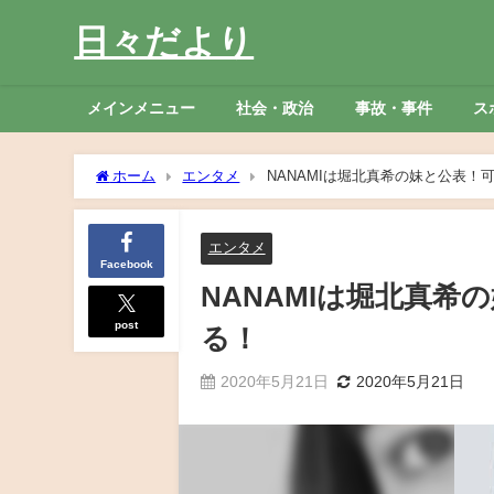
日々だより
メインメニュー
社会・政治
事故・事件
ス
ホーム
エンタメ
NANAMIは堀北真希の妹と公表！
エンタメ
Facebook
NANAMIは堀北真
post
る！
2020年5月21日
2020年5月21日